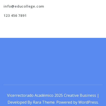
info@educollege.com
123 456 7891
Vicerrectorado Académico 2025
Creative Business |
Developed By
Rara Theme
.
Powered by
WordPress
.