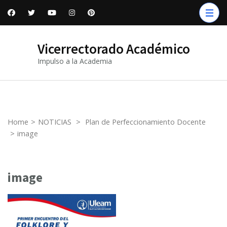
Skip
to
content
Vicerrectorado Académico
(Press
Impulso a la Academia
Enter)
Home
>
NOTICIAS
>
Plan de Perfeccionamiento Docente
>
image
image