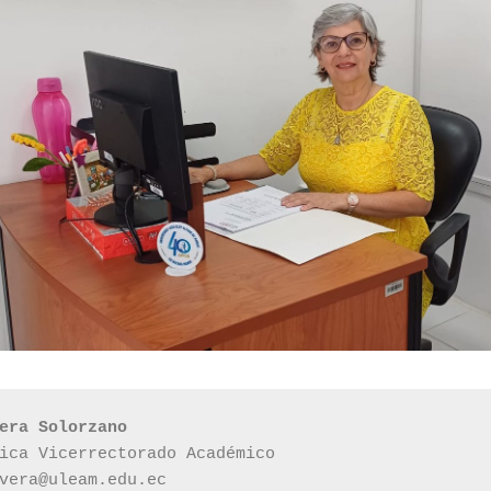
era Solorzano
ica Vicerrectorado Académico
vera@uleam.edu.ec